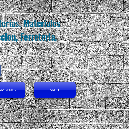
erias, Materiales
cion, Ferreteria,
MAGENES
CARRITO