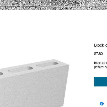
Block d
Pr
$7.80
Block de 
general c