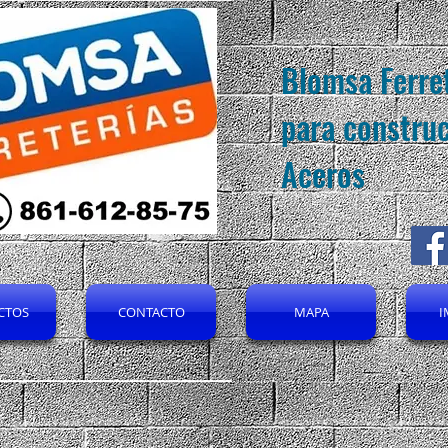
Blomsa Ferret
para construc
Aceros
CTOS
CONTACTO
MAPA
I